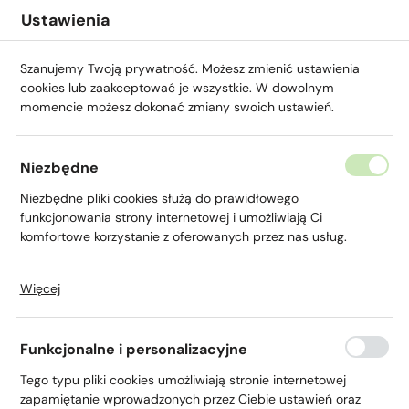
Przejdź do menu.
Przejdź do wyszukiwarki.
Przejdź do treści.
Przejdź do ustawień wielkości czcionki.
Włącz wersję kontrastową strony.
Ustawienia
Szanujemy Twoją prywatność. Możesz zmienić ustawienia
cookies lub zaakceptować je wszystkie. W dowolnym
momencie możesz dokonać zmiany swoich ustawień.
Strona główna
Opis "Biznes"
Niezbędne
Opis "Biznes"
Niezbędne pliki cookies służą do prawidłowego
funkcjonowania strony internetowej i umożliwiają Ci
komfortowe korzystanie z oferowanych przez nas usług.
INFORMACJE
Więcej
Pliki cookies odpowiadają na podejmowane przez Ciebie
działania w celu m.in. dostosowania Twoich ustawień
KURSY WALUT
preferencji prywatności, logowania czy wypełniania
Funkcjonalne i personalizacyjne
formularzy. Dzięki plikom cookies strona, z której korzystasz,
może działać bez zakłóceń.
Tego typu pliki cookies umożliwiają stronie internetowej
KONTAKT
zapamiętanie wprowadzonych przez Ciebie ustawień oraz