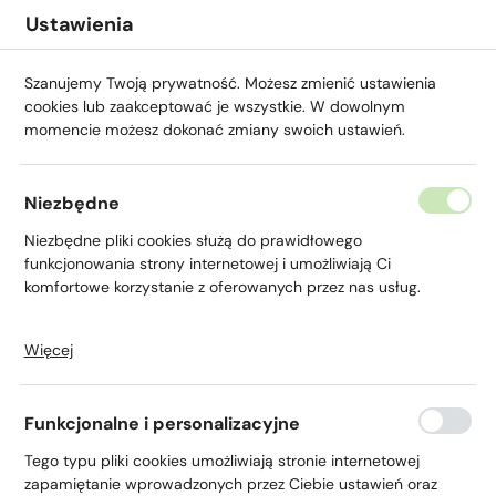
Przejdź do menu.
Przejdź do wyszukiwarki.
Przejdź do treści.
Przejdź do ustawień wielkości czcionki.
Włącz wersję kontrastową strony.
Ustawienia
Szanujemy Twoją prywatność. Możesz zmienić ustawienia
cookies lub zaakceptować je wszystkie. W dowolnym
momencie możesz dokonać zmiany swoich ustawień.
Niezbędne
Kredyt
Niezbędne pliki cookies służą do prawidłowego
funkcjonowania strony internetowej i umożliwiają Ci
mieszkaniowy
komfortowe korzystanie z oferowanych przez nas usług.
Więcej
Pliki cookies odpowiadają na podejmowane przez Ciebie
działania w celu m.in. dostosowania Twoich ustawień
preferencji prywatności, logowania czy wypełniania
Funkcjonalne i personalizacyjne
formularzy. Dzięki plikom cookies strona, z której korzystasz,
Strona główna
Dla Ciebie
Kredyty
Kredyt mie
może działać bez zakłóceń.
Tego typu pliki cookies umożliwiają stronie internetowej
zapamiętanie wprowadzonych przez Ciebie ustawień oraz