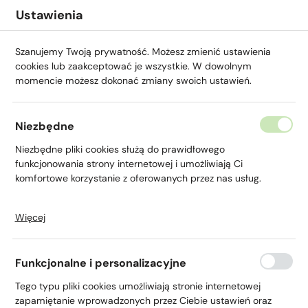
Przejdź do menu.
Przejdź do wyszukiwarki.
Przejdź do treści.
Przejdź do ustawień wielkości czcionki.
Włącz wersję kontrastową strony.
Ustawienia
Szanujemy Twoją prywatność. Możesz zmienić ustawienia
cookies lub zaakceptować je wszystkie. W dowolnym
momencie możesz dokonać zmiany swoich ustawień.
Niezbędne
Ubezpieczenia
Niezbędne pliki cookies służą do prawidłowego
funkcjonowania strony internetowej i umożliwiają Ci
upraw rolnych
komfortowe korzystanie z oferowanych przez nas usług.
Więcej
Pliki cookies odpowiadają na podejmowane przez Ciebie
działania w celu m.in. dostosowania Twoich ustawień
preferencji prywatności, logowania czy wypełniania
Funkcjonalne i personalizacyjne
formularzy. Dzięki plikom cookies strona, z której korzystasz,
Strona główna
Agro
Ubezpieczenia
Ubezpiecz
może działać bez zakłóceń.
Tego typu pliki cookies umożliwiają stronie internetowej
zapamiętanie wprowadzonych przez Ciebie ustawień oraz