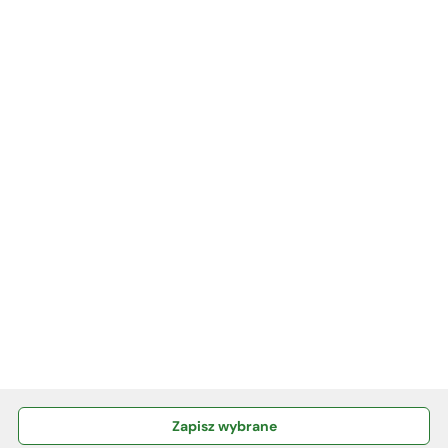
Więcej
INFORMACJE
KURSY WALUT
KONTAKT
RODO
Polityka plików Cookies
Zapisz wybrane