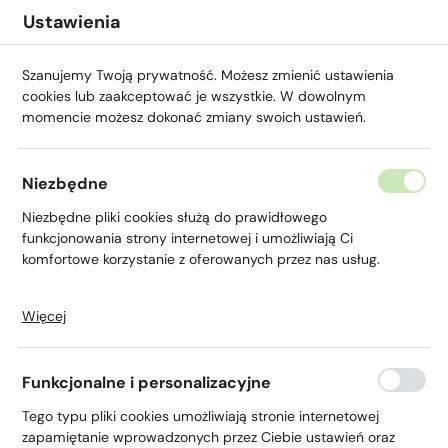
Przejdź do menu.
Przejdź do wyszukiwarki.
Przejdź do treści.
Przejdź do ustawień wielkości czcionki.
Włącz wersję kontrastową strony.
Ustawienia
Szanujemy Twoją prywatność. Możesz zmienić ustawienia
cookies lub zaakceptować je wszystkie. W dowolnym
momencie możesz dokonać zmiany swoich ustawień.
Niezbędne
Niezbędne pliki cookies służą do prawidłowego
Platforma walutowa
funkcjonowania strony internetowej i umożliwiają Ci
komfortowe korzystanie z oferowanych przez nas usług.
Więcej
Pliki cookies odpowiadają na podejmowane przez Ciebie
działania w celu m.in. dostosowania Twoich ustawień
preferencji prywatności, logowania czy wypełniania
Funkcjonalne i personalizacyjne
formularzy. Dzięki plikom cookies strona, z której korzystasz,
Strona główna
Dla Ciebie
Bankowość elektronicz
może działać bez zakłóceń.
Tego typu pliki cookies umożliwiają stronie internetowej
zapamiętanie wprowadzonych przez Ciebie ustawień oraz