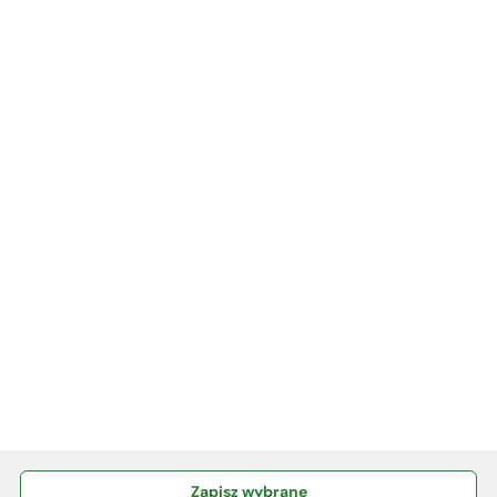
bankowość elektroniczną
Więcej
INFORMACJE
KURSY WALUT
KONTAKT
RODO
Polityka plików Cookies
Zapisz wybrane