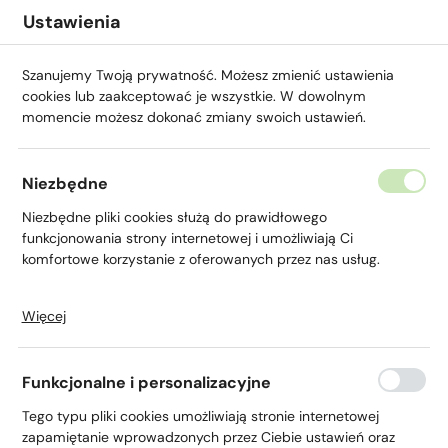
Przejdź do menu.
Przejdź do wyszukiwarki.
Przejdź do treści.
Przejdź do ustawień wielkości czcionki.
Włącz wersję kontrastową strony.
Ustawienia
Szanujemy Twoją prywatność. Możesz zmienić ustawienia
cookies lub zaakceptować je wszystkie. W dowolnym
momencie możesz dokonać zmiany swoich ustawień.
Niezbędne
Niezbędne pliki cookies służą do prawidłowego
Karta walutowa
funkcjonowania strony internetowej i umożliwiają Ci
komfortowe korzystanie z oferowanych przez nas usług.
Więcej
Pliki cookies odpowiadają na podejmowane przez Ciebie
działania w celu m.in. dostosowania Twoich ustawień
preferencji prywatności, logowania czy wypełniania
Funkcjonalne i personalizacyjne
formularzy. Dzięki plikom cookies strona, z której korzystasz,
Strona główna
Dla Ciebie
Karta walutowa
może działać bez zakłóceń.
Tego typu pliki cookies umożliwiają stronie internetowej
zapamiętanie wprowadzonych przez Ciebie ustawień oraz