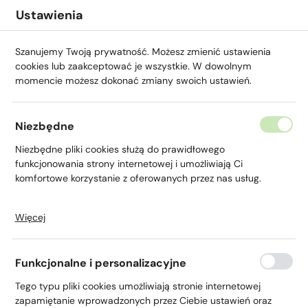
Przejdź do menu.
Przejdź do wyszukiwarki.
Przejdź do treści.
Przejdź do ustawień wielkości czcionki.
Włącz wersję kontrastową strony.
Ustawienia
Szanujemy Twoją prywatność. Możesz zmienić ustawienia
cookies lub zaakceptować je wszystkie. W dowolnym
momencie możesz dokonać zmiany swoich ustawień.
Niezbędne
Niezbędne pliki cookies służą do prawidłowego
Dla Ciebie
funkcjonowania strony internetowej i umożliwiają Ci
komfortowe korzystanie z oferowanych przez nas usług.
Więcej
Pliki cookies odpowiadają na podejmowane przez Ciebie
działania w celu m.in. dostosowania Twoich ustawień
preferencji prywatności, logowania czy wypełniania
Funkcjonalne i personalizacyjne
formularzy. Dzięki plikom cookies strona, z której korzystasz,
Strona główna
Dla Ciebie
może działać bez zakłóceń.
Tego typu pliki cookies umożliwiają stronie internetowej
zapamiętanie wprowadzonych przez Ciebie ustawień oraz