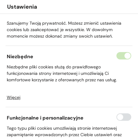
Przejdź do menu.
Przejdź do wyszukiwarki.
Przejdź do treści.
Przejdź do ustawień wielkości czcionki.
Włącz wersję kontrastową strony.
Ustawienia
Szanujemy Twoją prywatność. Możesz zmienić ustawienia
cookies lub zaakceptować je wszystkie. W dowolnym
momencie możesz dokonać zmiany swoich ustawień.
Niezbędne
Niezbędne pliki cookies służą do prawidłowego
Lokata Biznes
funkcjonowania strony internetowej i umożliwiają Ci
komfortowe korzystanie z oferowanych przez nas usług.
Więcej
Pliki cookies odpowiadają na podejmowane przez Ciebie
działania w celu m.in. dostosowania Twoich ustawień
preferencji prywatności, logowania czy wypełniania
Funkcjonalne i personalizacyjne
formularzy. Dzięki plikom cookies strona, z której korzystasz,
Strona główna
Agro
Lokaty
Lokata Biznes
może działać bez zakłóceń.
Tego typu pliki cookies umożliwiają stronie internetowej
zapamiętanie wprowadzonych przez Ciebie ustawień oraz