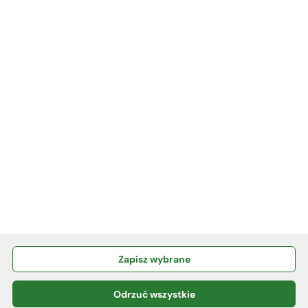
INFORMACJE
KURSY WALUT
KONTAKT
RODO
Polityka plików Cookies
Zapisz wybrane
Copyrights © 2024 bsduszniki.pl
Odrzuć wszystkie
Powered by
2ClickPortal®
- Portale nowej generacji