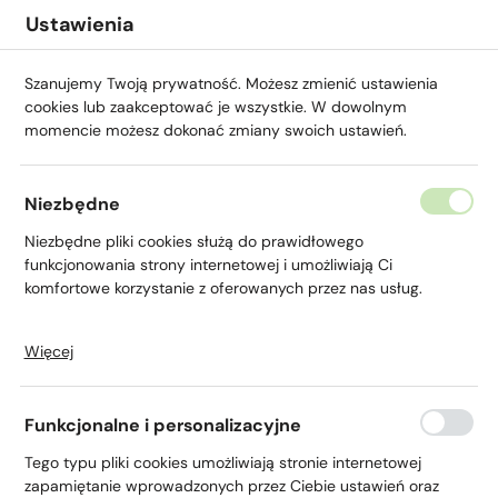
Przejdź do menu.
Przejdź do wyszukiwarki.
Przejdź do treści.
Przejdź do ustawień wielkości czcionki.
Włącz wersję kontrastową strony.
Ustawienia
Szanujemy Twoją prywatność. Możesz zmienić ustawienia
cookies lub zaakceptować je wszystkie. W dowolnym
momencie możesz dokonać zmiany swoich ustawień.
Niezbędne
Aplikacja BSGo
Niezbędne pliki cookies służą do prawidłowego
funkcjonowania strony internetowej i umożliwiają Ci
Junior
komfortowe korzystanie z oferowanych przez nas usług.
Więcej
Pliki cookies odpowiadają na podejmowane przez Ciebie
działania w celu m.in. dostosowania Twoich ustawień
preferencji prywatności, logowania czy wypełniania
Funkcjonalne i personalizacyjne
formularzy. Dzięki plikom cookies strona, z której korzystasz,
Strona główna
Dla Młodych
Młodzi 13-17 lat
A
może działać bez zakłóceń.
Tego typu pliki cookies umożliwiają stronie internetowej
zapamiętanie wprowadzonych przez Ciebie ustawień oraz