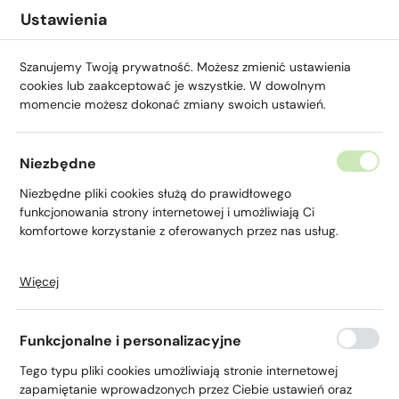
Przejdź do menu.
Przejdź do wyszukiwarki.
Przejdź do treści.
Przejdź do ustawień wielkości czcionki.
Włącz wersję kontrastową strony.
Ustawienia
Szanujemy Twoją prywatność. Możesz zmienić ustawienia
cookies lub zaakceptować je wszystkie. W dowolnym
momencie możesz dokonać zmiany swoich ustawień.
Niezbędne
Niezbędne pliki cookies służą do prawidłowego
O nas
funkcjonowania strony internetowej i umożliwiają Ci
komfortowe korzystanie z oferowanych przez nas usług.
Więcej
Pliki cookies odpowiadają na podejmowane przez Ciebie
działania w celu m.in. dostosowania Twoich ustawień
preferencji prywatności, logowania czy wypełniania
Funkcjonalne i personalizacyjne
formularzy. Dzięki plikom cookies strona, z której korzystasz,
Strona główna
O nas
może działać bez zakłóceń.
Tego typu pliki cookies umożliwiają stronie internetowej
zapamiętanie wprowadzonych przez Ciebie ustawień oraz