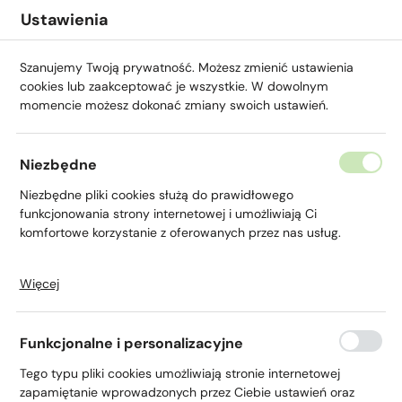
Przejdź do menu.
Przejdź do wyszukiwarki.
Przejdź do treści.
Przejdź do ustawień wielkości czcionki.
Włącz wersję kontrastową strony.
Ustawienia
Szanujemy Twoją prywatność. Możesz zmienić ustawienia
cookies lub zaakceptować je wszystkie. W dowolnym
momencie możesz dokonać zmiany swoich ustawień.
Niezbędne
Niezbędne pliki cookies służą do prawidłowego
Konto FIRMA
funkcjonowania strony internetowej i umożliwiają Ci
komfortowe korzystanie z oferowanych przez nas usług.
Więcej
Pliki cookies odpowiadają na podejmowane przez Ciebie
działania w celu m.in. dostosowania Twoich ustawień
preferencji prywatności, logowania czy wypełniania
Funkcjonalne i personalizacyjne
formularzy. Dzięki plikom cookies strona, z której korzystasz,
Strona główna
Biznes
Konta
Konto FIRMA
może działać bez zakłóceń.
Tego typu pliki cookies umożliwiają stronie internetowej
zapamiętanie wprowadzonych przez Ciebie ustawień oraz