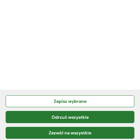
INFORMACJE
KURSY WALUT
KONTAKT
RODO
Polityka plików Cookies
Zapisz wybrane
Copyrights © 2024 bsduszniki.pl
Odrzuć wszystkie
Powered by
2ClickPortal®
- Portale nowej generacji
Zezwól na wszystkie