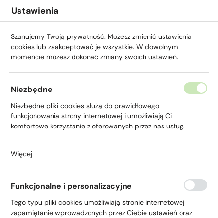
Przejdź do menu.
Przejdź do wyszukiwarki.
Przejdź do treści.
Przejdź do ustawień wielkości czcionki.
Włącz wersję kontrastową strony.
Ustawienia
Szanujemy Twoją prywatność. Możesz zmienić ustawienia
cookies lub zaakceptować je wszystkie. W dowolnym
momencie możesz dokonać zmiany swoich ustawień.
Strona główna
Wyniki Finansowe
Rok 2025
Bi
Niezbędne
Bilans
Niezbędne pliki cookies służą do prawidłowego
funkcjonowania strony internetowej i umożliwiają Ci
komfortowe korzystanie z oferowanych przez nas usług.
Więcej
Pliki cookies odpowiadają na podejmowane przez Ciebie
Pobierz
Bilans
działania w celu m.in. dostosowania Twoich ustawień
preferencji prywatności, logowania czy wypełniania
Funkcjonalne i personalizacyjne
formularzy. Dzięki plikom cookies strona, z której korzystasz,
może działać bez zakłóceń.
Tego typu pliki cookies umożliwiają stronie internetowej
zapamiętanie wprowadzonych przez Ciebie ustawień oraz