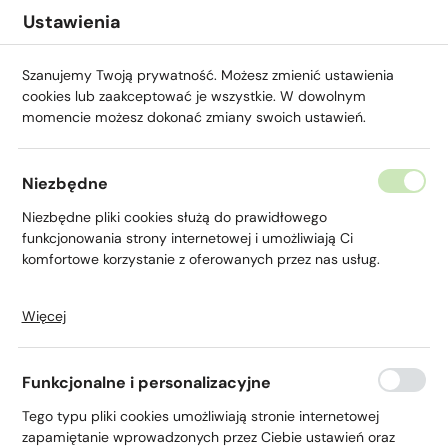
Przejdź do menu.
Przejdź do wyszukiwarki.
Przejdź do treści.
Przejdź do ustawień wielkości czcionki.
Włącz wersję kontrastową strony.
Ustawienia
Szanujemy Twoją prywatność. Możesz zmienić ustawienia
cookies lub zaakceptować je wszystkie. W dowolnym
momencie możesz dokonać zmiany swoich ustawień.
Strona główna
O nas
Kariera
Inspektor ds. ko
Niezbędne
Inspektor ds. kontroli
Niezbędne pliki cookies służą do prawidłowego
funkcjonowania strony internetowej i umożliwiają Ci
wewnętrznej
komfortowe korzystanie z oferowanych przez nas usług.
Więcej
Szukamy osoby na stanowisko inspektora ds.
Pliki cookies odpowiadają na podejmowane przez Ciebie
kontroli wewnętrznej.
działania w celu m.in. dostosowania Twoich ustawień
preferencji prywatności, logowania czy wypełniania
Funkcjonalne i personalizacyjne
formularzy. Dzięki plikom cookies strona, z której korzystasz,
Podstawowe zadania:
może działać bez zakłóceń.
Tego typu pliki cookies umożliwiają stronie internetowej
zapamiętanie wprowadzonych przez Ciebie ustawień oraz