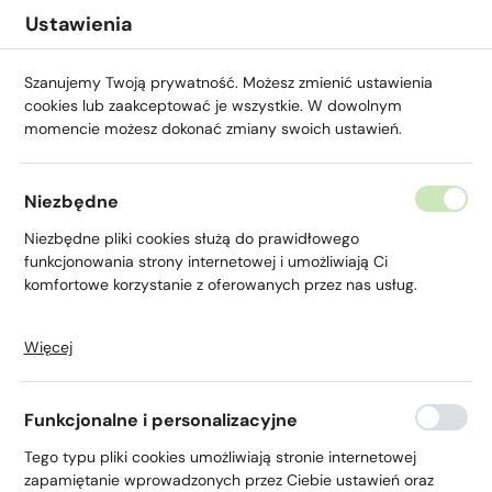
Przejdź do menu.
Przejdź do wyszukiwarki.
Przejdź do treści.
Przejdź do ustawień wielkości czcionki.
Włącz wersję kontrastową strony.
Ustawienia
Szanujemy Twoją prywatność. Możesz zmienić ustawienia
cookies lub zaakceptować je wszystkie. W dowolnym
momencie możesz dokonać zmiany swoich ustawień.
Strona główna
Dla Ciebie
Bankowość internetowa
Niezbędne
Niezbędne pliki cookies służą do prawidłowego
OPIS
PLIKI DO POBRANIA
ZAMÓW KONTAKT
funkcjonowania strony internetowej i umożliwiają Ci
komfortowe korzystanie z oferowanych przez nas usług.
Bankowość internetowa
Więcej
Pliki cookies odpowiadają na podejmowane przez Ciebie
działania w celu m.in. dostosowania Twoich ustawień
Dostępna zarówno poprzez komputer, jak i na
preferencji prywatności, logowania czy wypełniania
każdym urządzeniu mobilnym. Automatyczne
Funkcjonalne i personalizacyjne
formularzy. Dzięki plikom cookies strona, z której korzystasz,
dostosowuje wygląd i funkcjonalność do
może działać bez zakłóceń.
Tego typu pliki cookies umożliwiają stronie internetowej
urządzenia, z którego klient korzysta w danym
zapamiętanie wprowadzonych przez Ciebie ustawień oraz