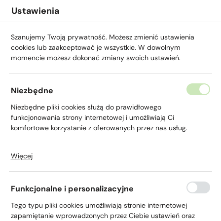
Przejdź do menu.
Przejdź do wyszukiwarki.
Przejdź do treści.
Przejdź do ustawień wielkości czcionki.
Włącz wersję kontrastową strony.
Ustawienia
Szanujemy Twoją prywatność. Możesz zmienić ustawienia
cookies lub zaakceptować je wszystkie. W dowolnym
momencie możesz dokonać zmiany swoich ustawień.
Niezbędne
Niezbędne pliki cookies służą do prawidłowego
Gwarancja Agromax
funkcjonowania strony internetowej i umożliwiają Ci
komfortowe korzystanie z oferowanych przez nas usług.
Więcej
Pliki cookies odpowiadają na podejmowane przez Ciebie
działania w celu m.in. dostosowania Twoich ustawień
preferencji prywatności, logowania czy wypełniania
Funkcjonalne i personalizacyjne
formularzy. Dzięki plikom cookies strona, z której korzystasz,
Strona główna
Agro
Gwarancja Agromax
może działać bez zakłóceń.
Tego typu pliki cookies umożliwiają stronie internetowej
zapamiętanie wprowadzonych przez Ciebie ustawień oraz